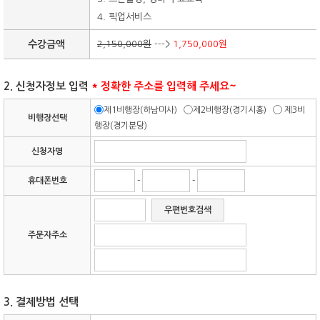
4. 픽업서비스
수강금액
2,150,000원
--->
1,750,000원
2. 신청자정보 입력
* 정확한 주소를 입력해 주세요~
제1비행장(하남미사)
제2비행장(경기시흥)
제3비
비행장선택
행장(경기분당)
신청자명
휴대폰번호
-
-
우편번호검색
주문자주소
3. 결제방법 선택