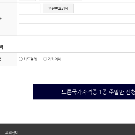
우편번호검색
소
택
법
카드결제
계좌이체
드론국가자격증 1종 주말반 신
|
고객센터