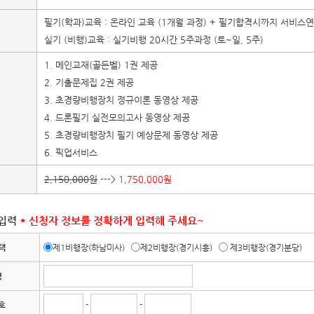
필기(학과)교육 : 온라인 교육 (1개월 과정) + 필기합격시까지 서비스
실기 (비행)교육 : 실기비행 20시간 5주과정 (토~일, 5주)
1. 메인교재(골든벨) 1권 제공
2. 기출문제집 2권 제공
3. 초경량비행장치 정규이론 동영상 제공
4. 드론필기 실전모의고사 동영상 제공
5. 초경량비행장치 필기 예상문제 동영상 제공
6. 픽업서비스
2,150,000원
--->
1,750,000원
 입력
* 신청자 정보를 정확하게 입력해 주세요~
택
제1비행장(하남미사)
제2비행장(경기시흥)
제3비행장(경기분당)
명
호
-
-