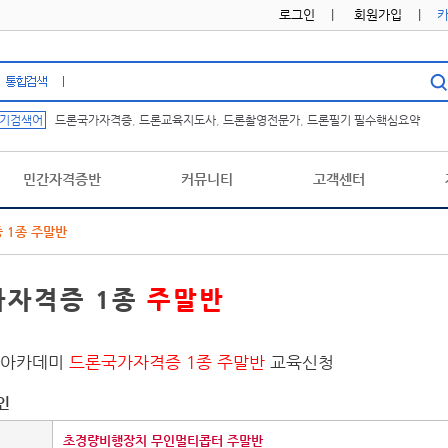
로그인
|
회원가입
|
기검색어
드론국가자격증
,
드론교육지도사
,
드론촬영전문가
,
드론필기 필수핵심요약
민간자격증반
커뮤니티
고객센터
 1종 주말반
가자격증 1종
주말반
육아카데미
드론국가자격증 1종 주말반
교육신청
인
초경량비행장치 무인멀티콥터 주말반