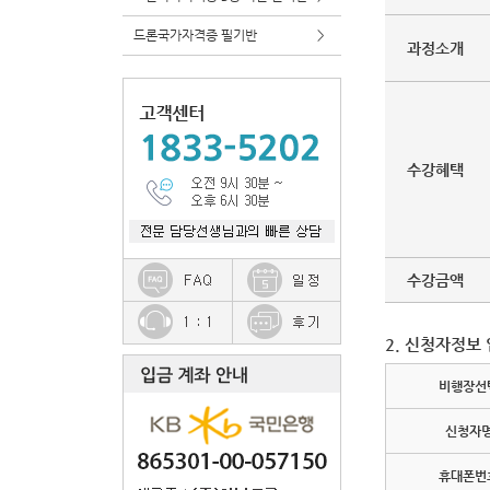
드론국가자격증 필기반
>
과정소개
수강혜택
수강금액
2. 신청자정보
비행장선
신청자
휴대폰번