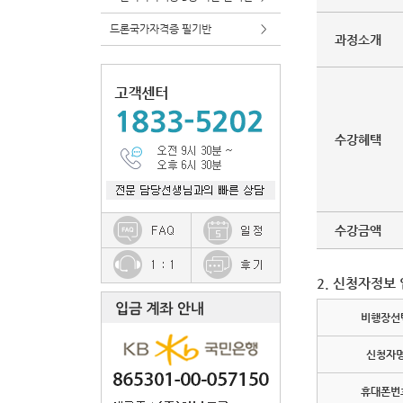
드론국가자격증 필기반
>
과정소개
수강혜택
수강금액
2. 신청자정보
비행장선
신청자
휴대폰번