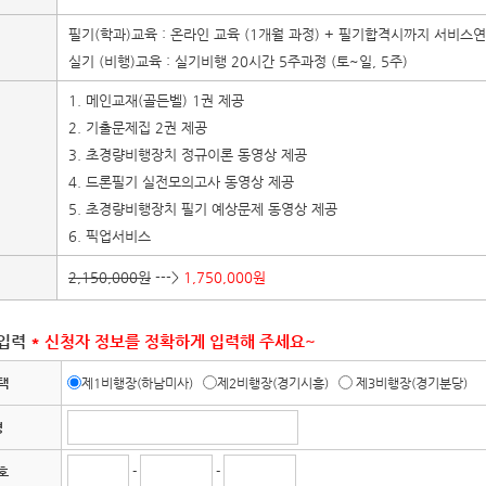
필기(학과)교육 : 온라인 교육 (1개월 과정) + 필기합격시까지 서비스
실기 (비행)교육 : 실기비행 20시간 5주과정 (토~일, 5주)
1. 메인교재(골든벨) 1권 제공
2. 기출문제집 2권 제공
3. 초경량비행장치 정규이론 동영상 제공
4. 드론필기 실전모의고사 동영상 제공
5. 초경량비행장치 필기 예상문제 동영상 제공
6. 픽업서비스
2,150,000원
--->
1,750,000원
 입력
* 신청자 정보를 정확하게 입력해 주세요~
택
제1비행장(하남미사)
제2비행장(경기시흥)
제3비행장(경기분당)
명
호
-
-