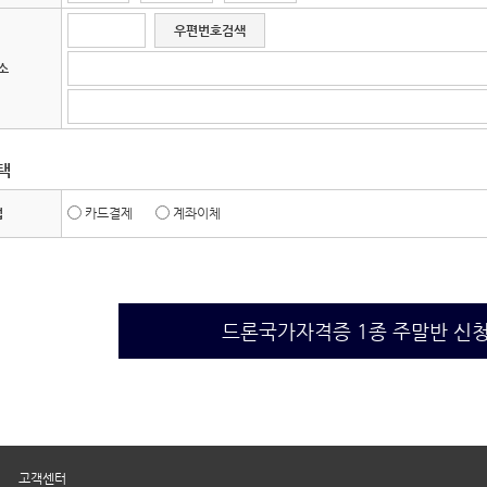
우편번호검색
소
택
법
카드결제
계좌이체
드론국가자격증 1종 주말반 신
|
고객센터