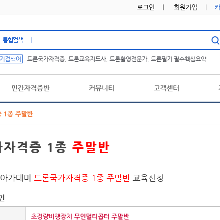
로그인
|
회원가입
|
기검색어
드론국가자격증
,
드론교육지도사
,
드론촬영전문가
,
드론필기 필수핵심요약
민간자격증반
커뮤니티
고객센터
 1종 주말반
가자격증 1종
주말반
육아카데미
드론국가자격증 1종 주말반
교육신청
인
초경량비행장치 무인멀티콥터 주말반