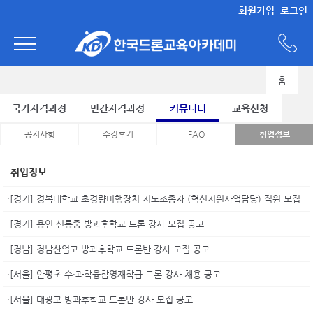
회원가입
로그인
홈
국가자격과정
민간자격과정
커뮤니티
교육신청
공지사항
수강후기
FAQ
취업정보
취업정보
·[경기] 경복대학교 초경량비행장치 지도조종자 (혁신지원사업담당) 직원 모집
·[경기] 용인 신릉중 방과후학교 드론 강사 모집 공고
·[경남] 경남산업고 방과후학교 드론반 강사 모집 공고
·[서울] 안평초 수·과학융합영재학급 드론 강사 채용 공고
·[서울] 대광고 방과후학교 드론반 강사 모집 공고