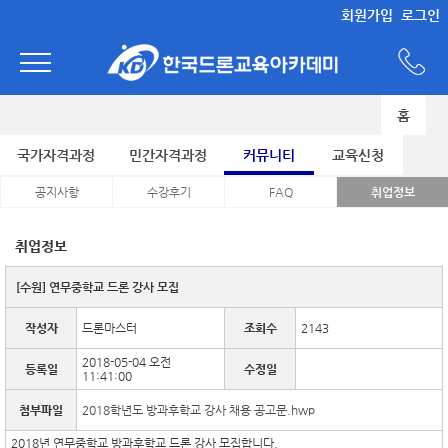
회원가입
로그인
홈
국가자격과정
민간자격과정
커뮤니티
교육신청
공지사항
수강후기
FAQ
취업정보
취업정보
[수원] 연무중학교 드론 강사 모집
작성자
드론마스터
조회수
2143
2018-05-04 오전
등록일
수정일
11:41:00
첨부파일
2018학년도 방과후학교 강사 채용 공고문.hwp
2018년 연무중학교 방과후학교 드론 강사 모집합니다.