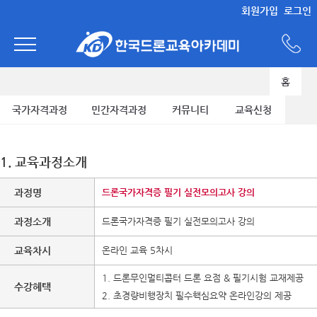
회원가입
로그인
홈
국가자격과정
민간자격과정
커뮤니티
교육신청
1. 교육과정소개
과정명
드론국가자격증 필기 실전모의고사 강의
과정소개
드론국가자격증 필기 실전모의고사 강의
교육차시
온라인 교육 5차시
1. 드론무인멀티콥터 드론 요점 & 필기시험 교재제공
수강혜택
2. 초경량비행장치 필수핵심요약 온라인강의 제공