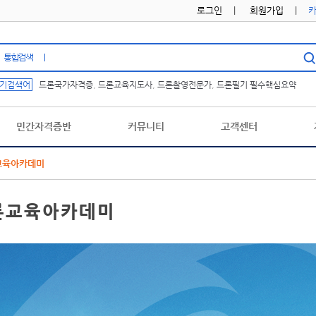
로그인
|
회원가입
|
기검색어
드론국가자격증
,
드론교육지도사
,
드론촬영전문가
,
드론필기 필수핵심요약
민간자격증반
커뮤니티
고객센터
교육아카데미
론교육아카데미