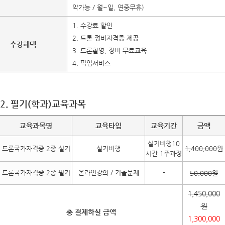
약가능 / 월~일, 연중무휴)
1. 수강료 할인
2. 드론 정비자격증 제공
수강혜택
3. 드론촬영, 정비 무료교육
4. 픽업서비스
2. 필기(학과)교육과목
교육과목명
교육타입
교육기간
금액
실기비행10
드론국가자격증 2종 실기
실기비행
1,400,000원
시간 1주과정
드론국가자격증 2종 필기
온라인강의 / 기출문제
-
50,000원
1,450,000
원
총 결제하실 금액
1,300,000