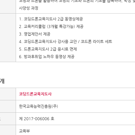
코딩과 드론을 활용하여 코딩의 기초와 드론의 기초를 습득하여, 학생 
사양성 과정
1. 코딩드론교육지도사 2급 동영상제공
2. 교육커리큘럼 (3개월 특강가능) 제공
3. 영업제안서 제공
4. 코딩드론교육지도사 강사용 교안 / 코드론 라이트 세트
5. 드론교육지도사 2급 응시료 면제
6. 방과후취업 노하우 동영상 제공
소개
코딩드론교육지도사
한국교육능력진흥원(주)
호
제 2017-006006 호
교육부