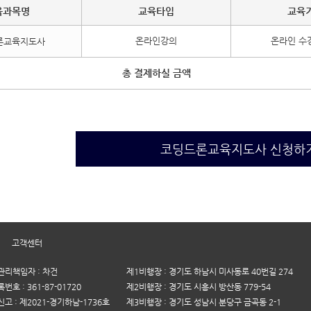
육과목명
교육타입
교육
온라인강의
온라인 수강
론교육지도사
총 결제하실 금액
코딩드론교육지도사 신청하
|
고객센터
리책임자 : 차건
제1비행장 : 경기도 하남시 미사동로 40번길 274
호 : 361-87-01720
제2비행장 : 경기도 시흥시 방산동 779-54
고 : 제2021-경기하남-1736호
제3비행장 : 경기도 성남시 분당구 금곡동 2-1