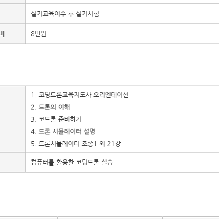
실기교육이수 후 실기시험
비
8만원
1. 코딩드론교육지도사 오리엔테이션
2. 드론의 이해
3. 코드론 준비하기
4. 드론 시뮬레이터 설명
5. 드론시뮬레이터 조종1 외 21강
컴퓨터를 활용한 코딩드론 실습