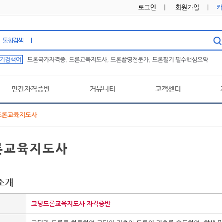
로그인
|
회원가입
|
기검색어
드론국가자격증
,
드론교육지도사
,
드론촬영전문가
,
드론필기 필수핵심요약
민간자격증반
커뮤니티
고객센터
드론교육지도사
론교육지도사
소개
코딩드론교육지도사 자격증반