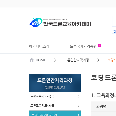
인
아카데미소개
드론국가자격증반
HOME
> 드론민간자격과정 >
코딩
코딩드
드론민간자격과정
CURRICULUM
1. 교육과정
드론교육지도사2급
>
드론교육지도사1급
>
과정명
코딩드론교육지도사
>