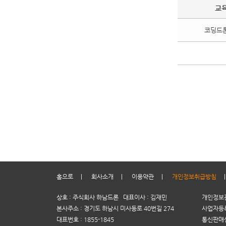
교
코딩드
홈으로
|
회사소개
|
이용약관
|
개인정보취급방침
상호 : 주식회사 하남드론 대표이사 : 김재민
개인정보관
본사주소 : 경기도 하남시 미사동로 40번길 274
사업자등록번
대표번호 : 1855-1845
통신판매신