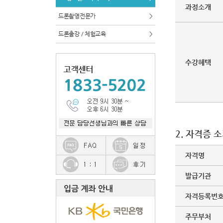
과정소개
드론촬영전문가
>
드론출강 / 체험교육
>
수강혜택
2. 자격증 
자격명
발급기관
자격등록번
주무부처