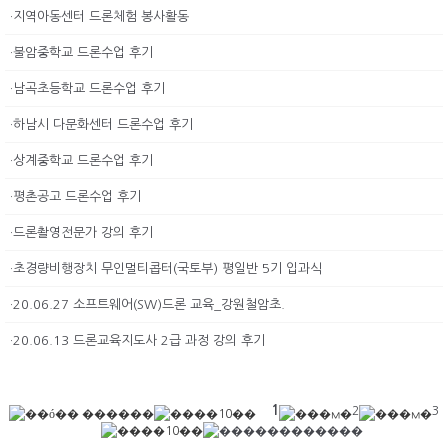
·지역아동센터 드론체험 봉사활동
·불암중학교 드론수업 후기
·남곡초등학교 드론수업 후기
·하남시 다문화센터 드론수업 후기
·상계중학교 드론수업 후기
·평촌공고 드론수업 후기
·드론촬영전문가 강의 후기
·초경량비행장치 무인멀티콥터(국토부) 평일반 5기 입과식
·20.06.27 소프트웨어(SW)드론 교육_강원철암초.
·20.06.13 드론교육지도사 2급 과정 강의 후기
1
2
3