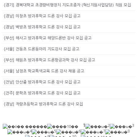
·[경기] 경복대학교 초경량비행장치 지도조종자 (혁신지원사업담당) 직원 모집
·[경남] 의창초 방과후학교 드론 강사 모집 공고
·[경남] 벽방초 방과후학교 드론 강사 모집 공고
·[부산] 해사고 방과후학교 해양드론반 강사 모집 공고
·[서울] 전동초 드론동아리 지도강사 모집 공고
·[부산] 해원초 방과후학교 드론항공과학 강사 모집 공고
·[서울] 남정초 학교특색교육 드론 강사 채용 공고
·[전남] 안산중 방과후학교 드론 강사 모집 공고
·[전주] 문학초 방과후학교 드론 강사 모집 공고
·[경남] 적량초등학교 방과후학교 드론 강사 모집
1
2
3
4
5
6
7
8
9
10