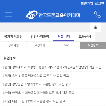
회원가입
로그인
홈
국가자격과정
민간자격과정
커뮤니티
교육신청
공지사항
수강후기
FAQ
취업정보
취업정보
·[경기] 경복대학교 초경량비행장치 지도조종자 (혁신지원사업담당) 직원 모집
·[경기] 용인 신릉중 방과후학교 드론 강사 모집 공고
·[경남] 경남산업고 방과후학교 드론반 강사 모집 공고
·[서울] 안평초 수·과학융합영재학급 드론 강사 채용 공고
·[서울] 대광고 방과후학교 드론반 강사 모집 공고