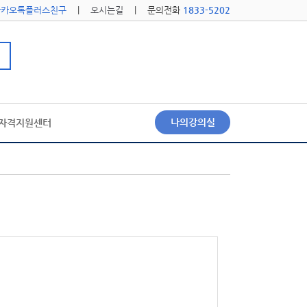
카카오톡플러스친구
|
오시는길
| 문의전화
1833-5202
나의강의실
자격지원센터