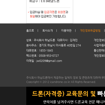
홈으로
|
회사소개
|
이용약관
|
개인정보취급방침
상호 : 주식회사 하남드론 대표이사 : 김재민
개인정보관
본사주소 : 경기도 하남시 미사동로 40번길 274
사업자등록번
대표번호 : 1855-1845
통신판매신
팩스번호 : 0508-953-0727
개인정보
이메일 : jw0209@gmail.com
주식회사 하남드론에서 제공하는 일체의 정보 및 콘텐츠에 대하여 무
Copyright ⓒ 2012 icandrone.co.kr All Rights Reserved.
드론(자격증) 교육문의 및
빠
연락처를 남겨주시면 드론교육 전문 매니