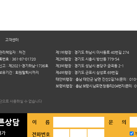
|
고객센터
리책임자 : 차건
제1비행장 : 경기도 하남시 미사동로 40번길 274
호 : 361-87-01720
제2비행장 : 경기도 시흥시 방산동 779-54
고 : 제2021-경기하남-1736호
제3비행장 : 경기도 성남시 분당구 금곡동 2-1
보유기간 : 회원탈퇴시까지
제4비행장 : 경기도 군포시 삼성로 69번길
태안비행장 : 충남 태안군 남면 진산2길74(문의 : 010-5
보령비행장 :
충남 보령시 남포면 창동리204번지(문의 : 010
단으로 사용하실 수 없습니다
른상담
이 름
문 의
저가
전화번호