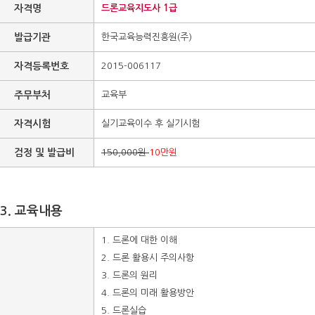
자격명
드론교육지도사 1급
발급기관
한국교육능력진흥원(주)
자격등록번호
2015-006117
주무부처
교육부
자격시험
실기교육이수 후 실기시험
검정 및 발급비
150,000원
10만원
3. 교육내용
1. 드론에 대한 이해
2. 드론 활용시 주의사항
3. 드론의 원리
4. 드론의 미래 활용방안
5. 드론실습