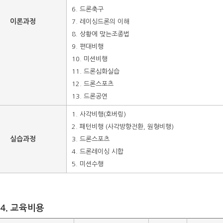
6. 드론축구
이론과정
7. 레이싱드론의 이해
8. 상황에 맞는조종법
9. 편대비행
10. 미션비행
11. 드론심화실습
12. 드론스포츠
13. 드론공연
1. 사각비행(호버링)
2. 패턴비행 (사각방향전환, 원형비행)
실습과정
3. 드론스포츠
4. 드론레이싱 시합
5. 미션수행
4. 교육비용