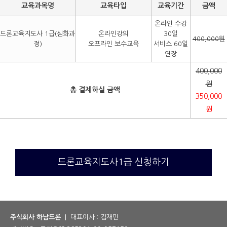
교육과목명
교육타입
교육기간
금액
온라인 수강
드론교육지도사 1급(심화과
온라인강의
30일
400,000원
정)
오프라인 보수교육
서비스 60일
연장
400,000
원
총 결제하실 금액
350,000
원
드론교육지도사1급 신청하기
주식회사 하남드론
| 대표이사 : 김재민