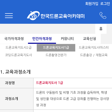
회원가입
로그인
홈
국가자격과정
민간자격과정
커뮤니티
교육신청
드론교육지도사2급
드론교육지도사1급
드론교육지도사마스터
코딩드론교육지도사
드론촬영전문가
드론출강 / 체험교육
1. 교육과정소개
과정명
드론교육지도사 1급
드론의 구동원리 및 비행 기초 과정을 습득하여, 학생
과정소개
및 성인을 대상으로 드론 고급 강좌를 진행하는 강사양
성 과정